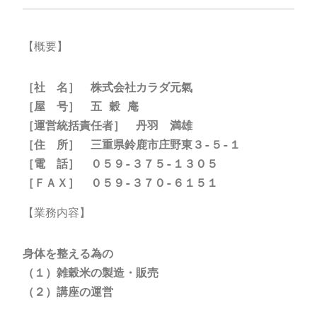
【概要】
［社　名］　株式会社カラダ元氣
［屋　号］　五 穀 庵
［運営統括責任者］　丹羽　満雄
［住　所］　三重県鈴鹿市庄野東３-５-１
［電　話］　０５９-３７５-１３０５
［ＦＡＸ］　０５９-３７０-６１５１
【業務内容】
身体を整える為の
（１）雑穀米の製造・販売
（２）講座の運営