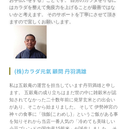
お手伝いをする」ことです。 自分のカラダを守るに
はカラダを整えて免疫力を上げることが最善ではな
いかと考えます。 そのサポートを丁寧にさせて頂き
ますので宜しくお願いします。
(株)カラダ元氣 顧問 丹羽満雄
私は五穀庵の運営を担当しています丹羽満雄と申し
ます。 五穀庵の成り立ちはまだ世の中に雑穀米が認
知されてなかった二十数年前に発芽玄米との出会い
があり、そこから始まりました。 そして 伊勢神宮の
神々の食事に「強飯(こわめし)」というご飯がある事
を知りそれから当店一番人気の「冷めても美味しい
小豆ブレンドの国内産15穀米」が誕生しました。 そ