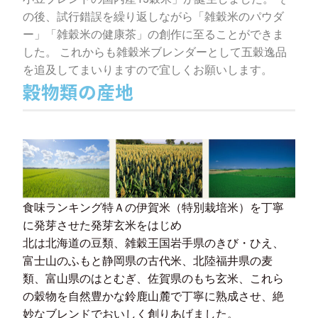
の後、試行錯誤を繰り返しながら「雑穀米のパウダ
ー」「雑穀米の健康茶」の創作に至ることができま
した。 これからも雑穀米ブレンダーとして五穀逸品
を追及してまいりますので宜しくお願いします。
穀物類の産地
食味ランキング特Ａの伊賀米（特別栽培米）を丁寧
に発芽させた発芽玄米をはじめ
北は北海道の豆類、雑穀王国岩手県のきび・ひえ、
富士山のふもと静岡県の古代米、北陸福井県の麦
類、富山県のはとむぎ、佐賀県のもち玄米、これら
の穀物を自然豊かな鈴鹿山麓で丁寧に熟成させ、絶
妙なブレンドでおいしく創りあげました。