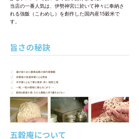
当店の一番人気は、伊勢神宮に於いて神々に奉納さ
れる強飯（こわめし）を創作した国内産15穀米で
す。
旨さの秘訣
五穀庵について